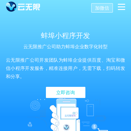
加微信
首页
蚌埠小程序开发
营销推广
云无限推广公司助力蚌埠企业数字化转型
数字化营销
数字化建设
SEO优化
云无限推广公司开发团队为蚌埠企业提供百度、淘宝和微
信小程序开发服务，精准连接用户，无需下载，扫码转发
SEO技术
和分享。
新媒体营销
网站建设
关键词SEO排名
立即咨询
关于我们
网站优化
公众号开发
百度SEO诊断
SEO优化诊断
AISEO系统
托管代运营
小程序开发
网站优化方案
SEO基础优化
关于我们
舆情监控
APP开发