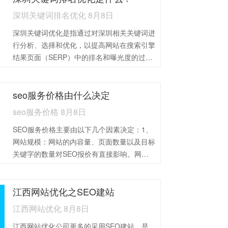
深圳关键词排名优化 8月8日
深圳关键词优化是指通过对深圳相关关键词进
行分析、选择和优化，以提高网站在搜索引擎
结果页面（SERP）中的排名和曝光度的过
程。在今天竞争激烈的网络环境中，深圳关键
词优化已经成为吸引流量、提升品牌知名度和
seo服务价格由什么决定
增加销售的关键策略之一。总的来说，深圳关
键词优化是一项复杂而又持续的工作，需要综
seo服务价格 8月8日
合运用市场分析、关键词研究、内容优化和外
SEO服务价格主要由以下几个因素决定：1、
部链接等多种策略，以提升网站在搜索引擎中
网站规模：网站的内容量、页面数量以及目标
的可见性和竞争力，从而实现更多的流量、曝
关键字的数量对SEO报价有直接影响。网站
光和业务转化。
内容多、页面多、目标关键字数量多，SEO
工作量自然就大，因此SEO报价也会相应增
江西网站优化之SEO建站
加。2、行业竞争程度：行业竞争的激烈程度
是影响SEO报价的关键因素之一。竞争越激
江西网站优化 8月8日
烈，SEO的难度越大，因此需要投入更多的
江西网站优化公司更多的采用SEO建站，是
资源和时间，SEO报价也就越高。例如，一