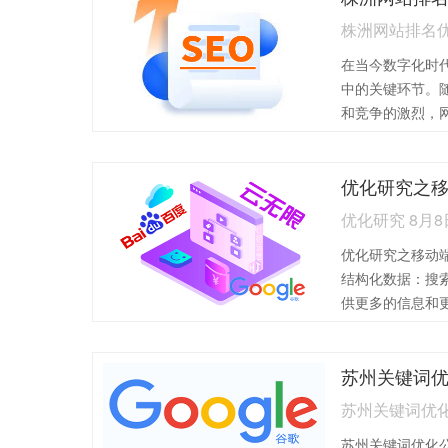
株洲网站排名优
在当今数字化时
中的关键环节。
和竞争的激烈，
方法来提高其在
排名优化的有效方
优化研究之
键词优化：使用工具如
Planner进行
优化研究 8月8
关键词，并合理
优化研究之移动
文等位置，避免
结构化数据：搜
量。2,内容优化
供更多的信息和
容，满足用户需
构化数据标记，
持内容的更新频
信息，帮助搜索
搜索引擎的抓取频
2、整合社交媒
相关的行业网站
站，增加访问量
取高质量的外链
苏州关键词优化
容和与用户互动
名。避免购买外链
苏州关键词优化
群体，并将其转
网站优化：确保