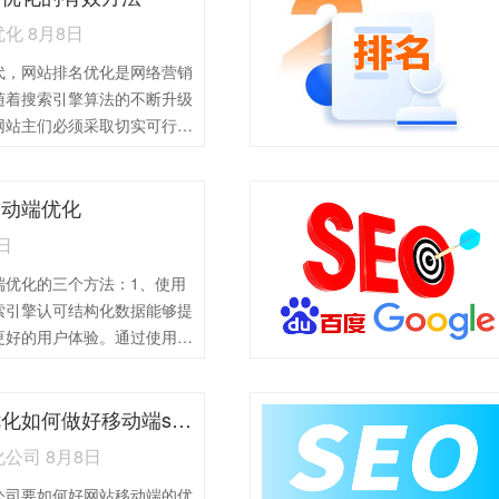
化 8月8日
代，网站排名优化是网络营销
随着搜索引擎算法的不断升级
网站主们必须采取切实可行的
搜索结果中的排名。株洲网站
法主要包括以下几点：1,关
移动端优化
Google Keyword
关键词研究，选择具有竞争力的
日
布局在网站的标题、描述、正
端优化的三个方法：1、使用
堆砌，以提高网站的排名和流
索引擎认可结构化数据能够提
：发布高质量、有价值的内
更好的用户体验。通过使用结
求，提高阅读体验。同时，保
向搜索引擎提供更多的上下文
率，保持网站的活跃度，提高
引擎正确理解和解释内容。
率。3,外链建设：与株洲市
苏州关键词优化如何做好移动端seo
体：利用社交媒体平台推广网
、论坛、博客等进行合作，获
和引流。通过分享有价值的内
资源，提高网站的权威性和排
公司 8月8日
，建立忠诚的社交媒体追随者
，以免被搜索引擎惩罚。4,
公司要如何好网站移动端的优
化为网站的访问者。3、优化
网站对搜索引擎友好，包括使